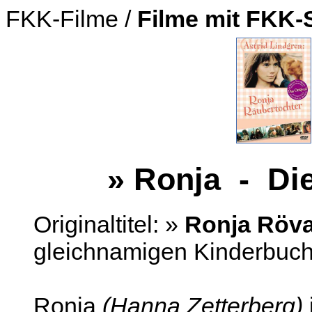
FKK-Filme /
Filme mit FKK-
» Ronja - Di
Originaltitel: »
Ronja Röva
gleichnamigen Kinderbuch 
Ronja
(Hanna Zetterberg)