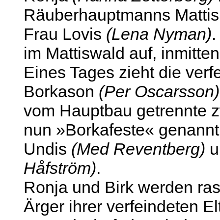
Räuberhauptmanns Matti
Frau Lovis
(Lena Nyman)
.
im Mattiswald auf, inmitt
Eines Tages zieht die ver
Borkason
(Per Oscarsson)
vom Hauptbau getrennte zw
nun »Borkafeste« genannt 
Undis
(Med Reventberg)
u
Håfström)
.
Ronja und Birk werden ra
Ärger ihrer verfeindeten El