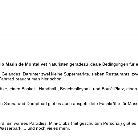
io Marin de Montalivet
Naturisten geradezu ideale Bedingungen für e
 Geländes. Darunter zwei kleine Supermärkte, sieben Restaurants, zwei 
 Fahrrad braucht man hier schon.
lätze, einen Basket-, Handball-, Beachvolleyball- und Boulé-Platz, e
n Sauna und Dampfbad gibt es auch ausgebildete Fachkräfte für Mass
ird, ein wahres Paradies. Mini-Clubs (mit geschultem Personal) gibt es n
Wasserpark ... und noch vieles mehr.