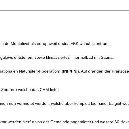
in de Montalivet als europaweit erstes FKK Urlaubszentrum.
ngalows entstehen, sowie klimatisiertes Thermalbad mit Sauna.
nationalen Naturisten-Föderation”
(INF/FNI)
. Auf drängen der Franzos
-Zentren) welche das CHM leitet.
nen nun vermietet werden, welche aber komplett leer sind. Es gibt wed
ktar werden hierfür von der Gemeinde angemietet und weitere 60 Hekta