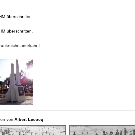
M überschritten.
M überschritten.
Frankreichs anerkannt.
men von
Albert Lecocq
.