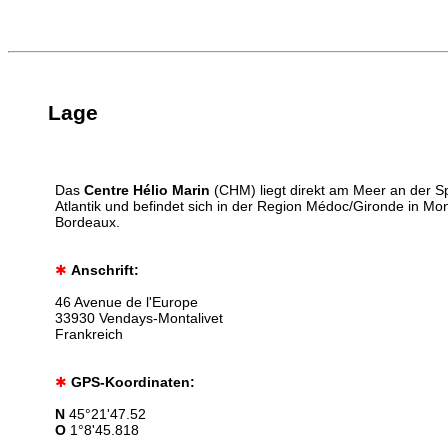
Lage
Das
Centre Hélio Marin
(CHM) liegt direkt am Meer an der 
Atlantik und befindet sich in der Region Médoc/Gironde in Mont
Bordeaux.
✱
Anschrift:
46 Avenue de l'Europe
33930 Vendays-Montalivet
Frankreich
✱
GPS-Koordinaten:
N
45°21'47.52
O
1°8'45.818