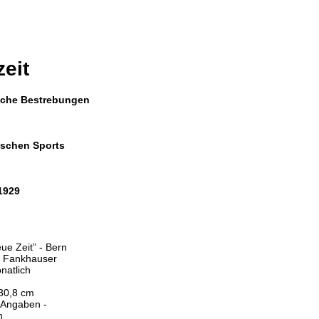
eit
liche Bestrebungen
hischen Sports
 1929
ue Zeit” - Bern
 Fankhauser
natlich
 30,8 cm
e Angaben -
h