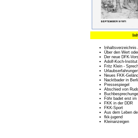
Inh
Inhaltsverzeichnis
Über den Wert ode
Der neue DFK-Vorst
Adolf-Koch-Institut
Fritz Klein - Spre
Urlaubserfahrunge
Neues FKK-Gelände
Nacktbader in Berl
Pressespiegel
Abschied von Rudo
Buchbesprechung
Föhr badet erst im
FKK in der DDR
FKK-Sport
Aus dem Leben de
fkk-jugend
Kleinanzeigen