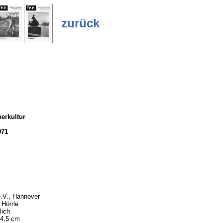
zurück
erkultur
971
.V., Hannover
 Hörrle
lich
24,5 cm