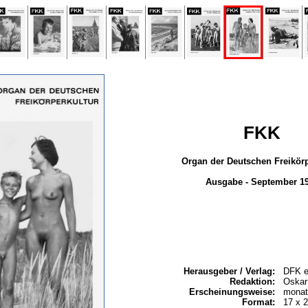
FKK
Organ der Deutschen Freikörp
Ausgabe - September 1
Herausgeber / Verlag:
DFK e
Redaktion:
Oskar
Erscheinungsweise:
monat
Format:
17 x 