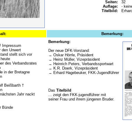
Seiten:
32
Auflage:
- kein
Titelbild:
Erhar
alt:
Bemerkung:
Bemerkung:
 / Impressum
r den Unwert
Der neue DFK-Vorstand:
and stellt sich vor
→ Oskar Hörrle, Präsident
 heute
→ Heinz Müller, Vizepräsident
cher des Verbandsrates
→ Heinrich Peters, Verbandssportwart
n
→ K.R. Doerk, Vizepräsident
 in der Bretagne
→ Erhard Hagebeuker, FKK-Jugendführer
in
lf Beißbarth †
en
Das
Titelbild
 nächsten Jahr nackt
... zeigt den FKK-jugendführer mit
seiner Frau und ihrem jüngeren Bruder.
r Bünde