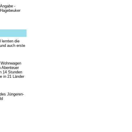
 Angabe -
 Hagebeuker
 lernten die
und auch erste
em Wohnwagen
in Abenteuer
In 14 Stunden
e in 21 Länder
r des Jüngeren-
ld