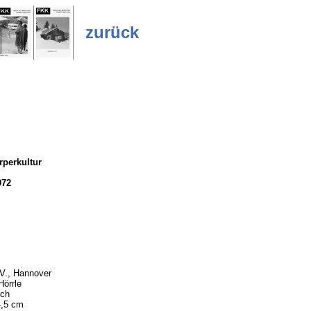
zurück
rperkultur
972
V., Hannover
Hörrle
ich
4,5 cm