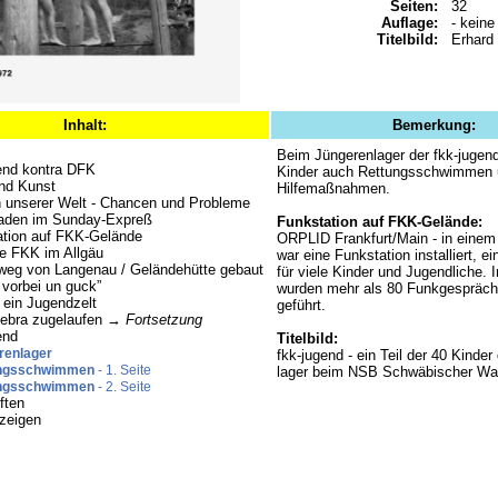
Seiten:
32
Auflage:
- keine
Titelbild:
Erhard
Inhalt:
Bemerkung:
Beim Jüngerenlager der fkk-jugend
end kontra DFK
Kinder auch Rettungsschwimmen 
nd Kunst
Hilfemaßnahmen.
n unserer Welt - Chancen und Probleme
aden im Sunday-Expreß
Funkstation auf FKK-Gelände:
ation auf FKK-Gelände
ORPLID Frankfurt/Main - in ein
e FKK im Allgäu
war eine Funkstation installiert, e
weg von Langenau / Geländehütte gebaut
für viele Kinder und Jugendliche. 
vorbei un guck”
wurden mehr als 80 Funkgespräch
 ein Jugendzelt
geführt.
Zebra zugelaufen →
Fortsetzung
end
Titelbild:
renlager
fkk-jugend - ein Teil der 40 Kinde
ngsschwimmen
- 1. Seite
lager beim NSB Schwäbischer Wa
ngsschwimmen
- 2. Seite
ften
zeigen