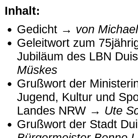
Inhalt:
Gedicht →
von Michae
Geleitwort zum 75jähri
Jubiläum des LBN Dui
Müskes
Grußwort der Ministerin
Jugend, Kultur und Spo
Landes NRW →
Ute S
Grußwort der Stadt Du
Bürgermeister Benno L