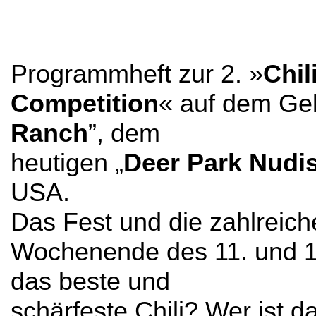
Programmheft zur 2. »
Chil
Competition
« auf dem Gel
Ranch
”, dem
heutigen „
Deer Park Nudis
USA.
Das Fest und die zahlrei
Wochenende des 11. und 12.
das beste und
schärfeste Chili? Wer ist 