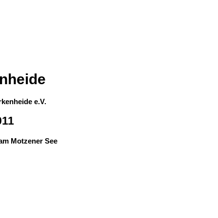
nheide
rkenheide e.V.
011
r am Motzener See