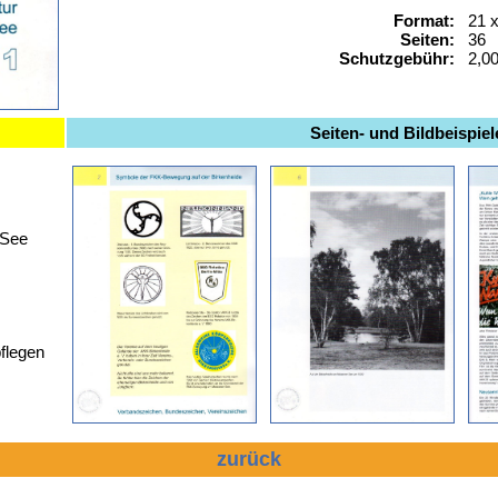
Format:
21 
Seiten:
36
Schutzgebühr:
2,00
Seiten- und Bildbeispiel
 See
flegen
zurück