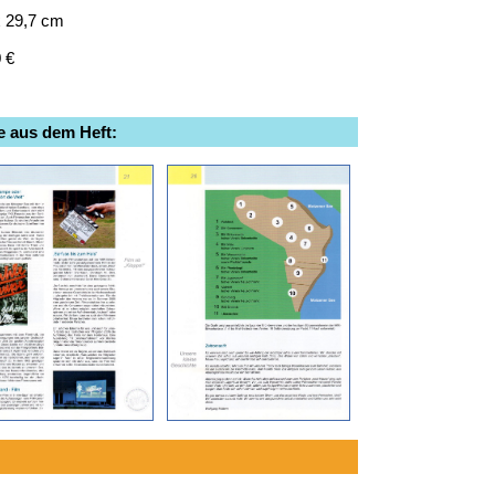
x 29,7 cm
 €
e aus dem Heft: