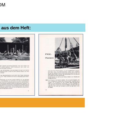
 DM
e aus dem Heft: