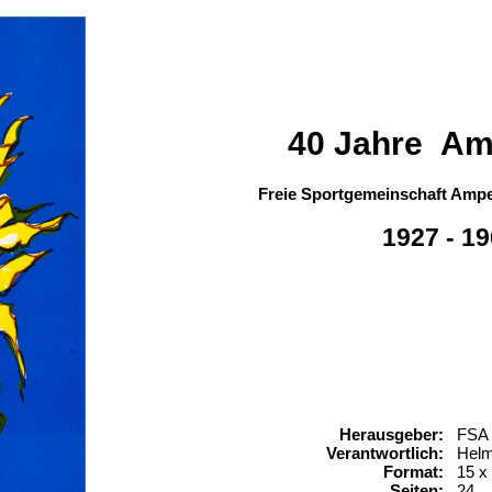
40 Jahre Am
Freie Sportgemeinschaft Amp
1927 - 1
Herausgeber:
FSA
Verantwortlich:
Helm
Format:
15 x
Seiten:
24