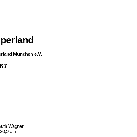
perland
erland München e.V.
967
uth Wagner
 20,9 cm