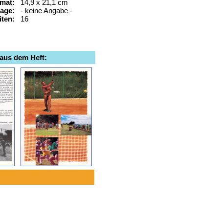
mat:
14,9 x 21,1 cm
lage:
- keine Angabe -
iten:
16
 aus dem Heft: