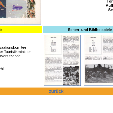
For
Auf
Se
t:
Seiten- und Bildbeispiele
saationskomitee
r Touristikminister
svorsitzende
chl
zurück