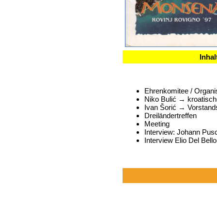
Inhal
Ehrenkomitee / Organi
Niko Bulić → kroatische
Ivan Šorić → Vorstand
Dreiländertreffen
Meeting
Interview: Johann Pus
Interview Elio Del Bello