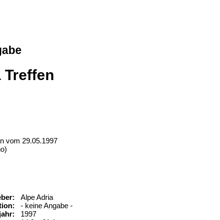
gabe
 Treffen
en vom 29.05.1997
no)
ber:
Alpe Adria
ion:
- keine Angabe -
ahr:
1997