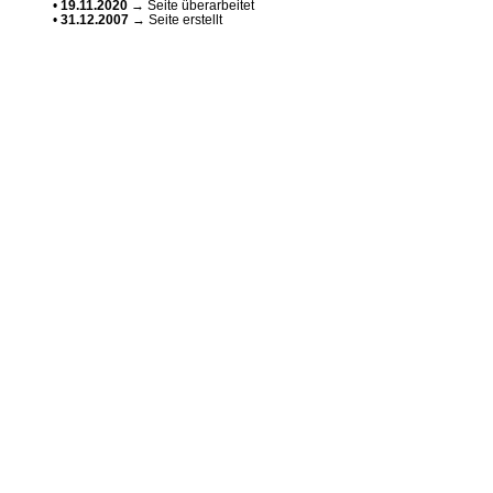
•
19.11.2020
→ Seite überarbeitet
•
31.12.2007
→ Seite erstellt