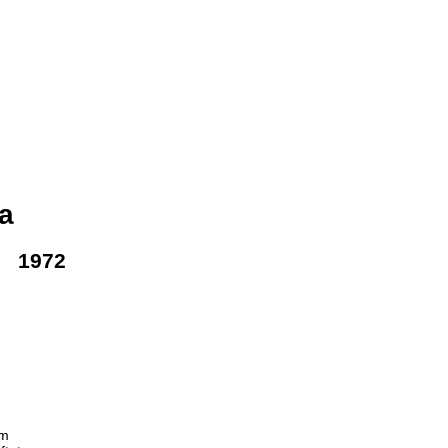
a
✈ 1972
cm