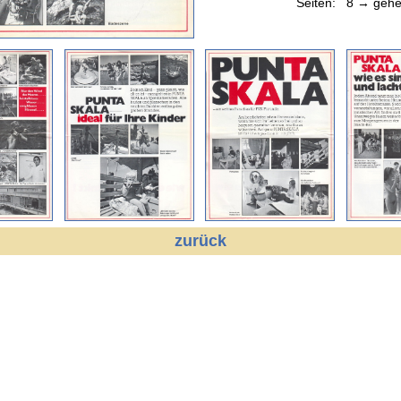
Seiten:
8 → gehe
zurück