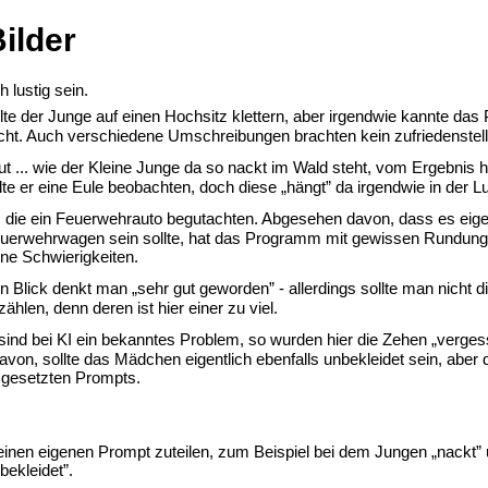
Bilder
 lustig sein.
lte der Junge auf einen Hochsitz klettern, aber irgendwie kannte da
t. Auch verschiedene Umschreibungen brachten kein zufriedenstel
t ... wie der Kleine Junge da so nackt im Wald steht, vom Ergebnis h
e er eine Eule beobachten, doch diese „hängt” da irgendwie in der Lu
die ein Feuerwehrauto begutachten. Abgesehen davon, dass es eigen
rwehrwagen sein sollte, hat das Programm mit gewissen Rundun
e Schwierigkeiten.
 Blick denkt man „sehr gut geworden” - allerdings sollte man nicht d
en, denn deren ist hier einer zu viel.
nd bei KI ein bekanntes Problem, so wurden hier die Zehen „verges
, sollte das Mädchen eigentlich ebenfalls unbekleidet sein, abe
gesetzten Prompts.
n eigenen Prompt zuteilen, zum Beispiel bei dem Jungen „nackt” 
kleidet”.