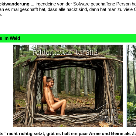
acktwanderung
... irgendeine von der Sofware geschaffene Person h
 mal geschafft hat, dass alle nackt sind, dann hat man zu viele
.
es im Wald
 nicht richtig setzt, gibt es halt ein paar Arme und Beine al