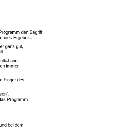
s Programm den Begriff
lendes Ergebnis.
er ganz gut,
ft.
tlich ein
gen immer
ie Finger des
sen”.
r das Programm
und bei dem