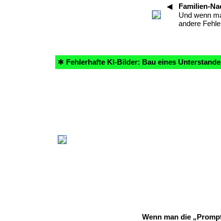
◀
Familien-N
Und wenn man es
andere Fehler
✱
Fehlerhafte KI-Bilder: Bau eines Unterstand
Wenn man die „Prompts”