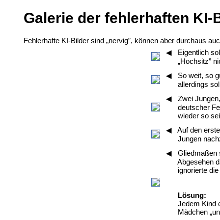
Galerie der fehlerhaften KI-
Fehlerhafte KI-Bilder sind „nervig”, können aber durchaus auch
◀ Eigentlich sol
„Hochsitz” nich
◀ So weit, so gu
allerdings sollt
◀ Zwei Jungen, 
deutscher Feue
wieder so sein
◀ Auf den ersten
Jungen nachzähl
◀ Gliedmaßen si
Abgesehen davon
ignorierte die 
Lösung:
Jedem Kind eine
Mädchen „unbe