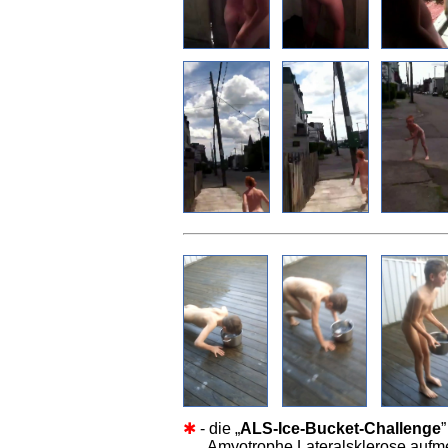
✱
- die „
ALS-Ice-Bucket-Challenge
Amyotrophe Lateralsklerose aufmer