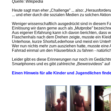
Quelle: Wikipedia
Heute sagt man eher „Challenge” ... also: „Herausforder
... und eher durch die sozialen Medien zu solchen Aktion
Weniger wissenschaftlich ausgedrückt sind in diesem Fal
Einlösung wir dann gerne auch als „Mutprobe” bezeichnen
Aus eigener Erfahrung kann ich davon berichten, dass 
Flaschenhals nach dem Drehen zeigte, musste ein Kleidu
Unterhose, kurze Shorts/Lederhose und meist ein Unter
Wer nun nichts mehr zum ausziehen hatte, musste eine A
Fahrrad einmal um den Häuserblock zu fahren - natürlich
Leider gibt es diese Erinnerungen nur noch im Gedächtni
Smartphones und es gibt zahlreiche „Beweisvideos” auf 
Einen Hinweis für alle Kinder und Jugendlichen finde