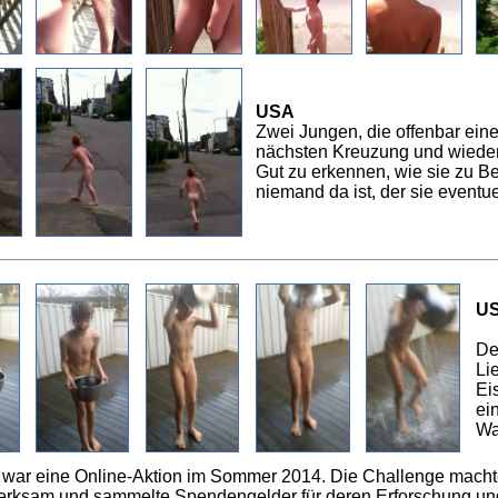
USA
Zwei Jungen, die offenbar ein
nächsten Kreuzung und wieder
Gut zu erkennen, wie sie zu B
niemand da ist, der sie eventu
U
De
Li
Ei
ei
Wa
” war eine Online-Aktion im Sommer 2014. Die Challenge macht
ksam und sammelte Spendengelder für deren Erforschung u