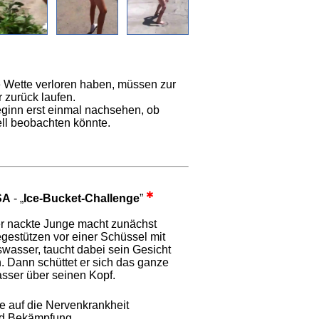
e Wette verloren haben, müssen zur
 zurück laufen.
eginn erst einmal nachsehen, ob
ell beobachten könnte.
✱
SA
- „
Ice-Bucket-Challenge
”
r nackte Junge macht zunächst
egestützen vor einer Schüssel mit
swasser, taucht dabei sein Gesicht
n. Dann schüttet er sich das ganze
sser über seinen Kopf.
e auf die Nervenkrankheit
nd Bekämpfung.