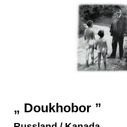
„ Doukhobor ”
Russland / Kanada