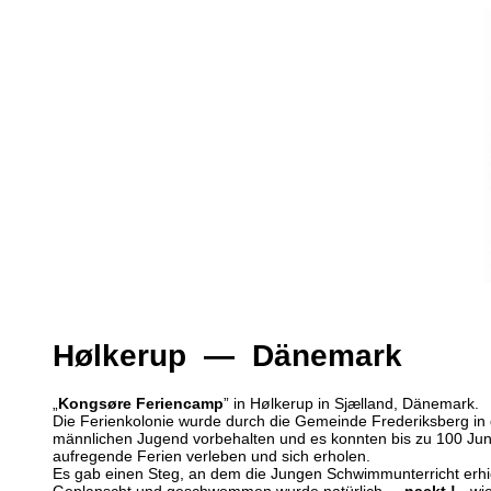
Hølkerup — Dänemark
„
Kongsøre Feriencamp
” in Hølkerup in Sjælland, Dänemark.
Die Ferienkolonie wurde durch die Gemeinde Frederiksberg 
männlichen Jugend vorbehalten und es konnten bis zu 100 Jung
aufregende Ferien verleben und sich erholen.
Es gab einen Steg, an dem die Jungen Schwimmunterricht erhi
Geplanscht und geschwommen wurde natürlich ...
nackt !
- wi