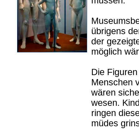
müssen.
Museumsbes
übrigens de
der gezeigt
möglich wär
Die Figuren
Menschen vo
wären sicher
wesen. Kind
ringen dies
müdes grins