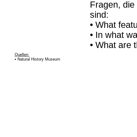
Fragen, die
sind:
• What feat
• In what w
• What are 
Quellen:
• Natural History Museum