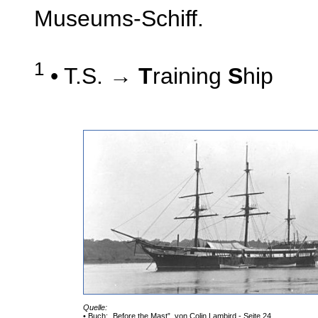
Museums-Schiff.
1
• T.S. →
T
raining
S
hip
Quelle:
• Buch: „Before the Mast”, von Colin Lambird - Seite 24