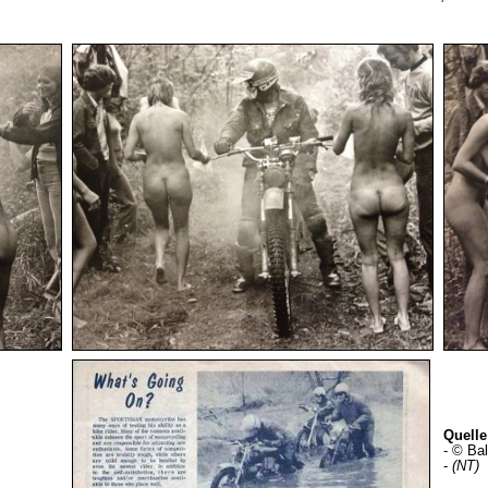
Quelle
- © Bal
-
(NT)