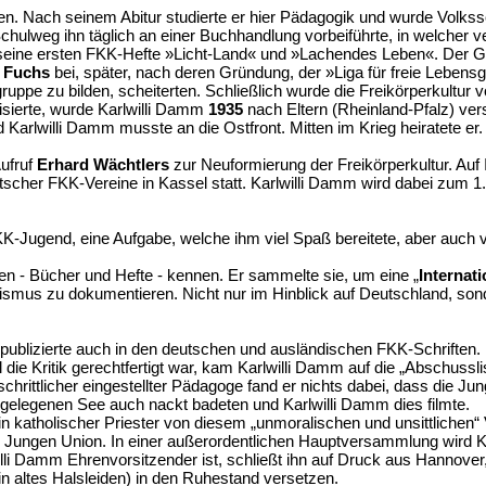
 Nach seinem Abitur studierte er hier Pädagogik und wurde Volkssch
Schulweg ihn täglich an einer Buchhandlung vorbeiführte, in welche
seine ersten FKK-Hefte »Licht-Land« und »Lachendes Leben«. Der G
 Fuchs
bei, später, nach deren Gründung, der »Liga für freie Lebensg
ruppe zu bilden, scheiterten. Schließlich wurde die Freikörperkultur 
isierte, wurde Karlwilli Damm
1935
nach Eltern (Rheinland-Pfalz) ver
arlwilli Damm musste an die Ostfront. Mitten im Krieg heiratete er.
ufruf
Erhard Wächtlers
zur Neuformierung der Freikörperkultur. Auf
scher FKK-Vereine in Kassel statt. Karlwilli Damm wird dabei zum 1
KK-Jugend, eine Aufgabe, welche ihm viel Spaß bereitete, aber auch 
nen - Bücher und Hefte - kennen. Er sammelte sie, um eine „
Internat
rismus zu dokumentieren. Nicht nur im Hinblick auf Deutschland, sond
ublizierte auch in den deutschen und ausländischen FKK-Schriften. In s
 Kritik gerechtfertigt war, kam Karlwilli Damm auf die „Abschussli
schrittlicher eingestellter Pädagoge fand er nichts dabei, dass die J
gelegenen See auch nackt badeten und Karlwilli Damm dies filmte.
n katholischer Priester von diesem „unmoralischen und unsittlichen“ Ve
r Jungen Union. In einer außerordentlichen Hauptversammlung wird K
lli Damm Ehrenvorsitzender ist, schließt ihn auf Druck aus Hannover,
n altes Halsleiden) in den Ruhestand versetzen.