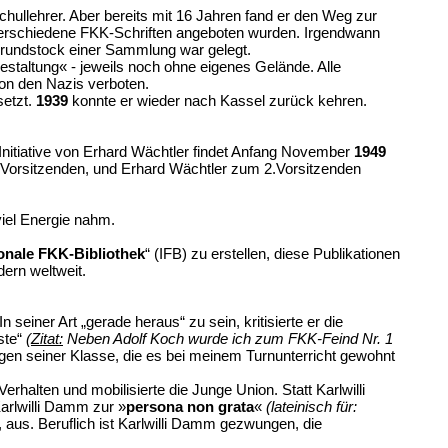
ullehrer. Aber bereits mit 16 Jahren fand er den Weg zur
r verschiedene FKK-Schriften angeboten wurden. Irgendwann
rundstock einer Sammlung war gelegt.
estaltung« - jeweils noch ohne eigenes Gelände. Alle
von den Nazis verboten.
setzt.
1939
konnte er wieder nach Kassel zurück kehren.
 Initiative von Erhard Wächtler findet Anfang November
1949
.Vorsitzenden, und Erhard Wächtler zum 2.Vorsitzenden
viel Energie nahm.
ionale FKK-Bibliothek
“ (IFB) zu erstellen, diese Publikationen
ern weltweit.
einer Art „gerade heraus“ zu sein, kritisierte er die
ste“
(
Zitat:
Neben Adolf Koch wurde ich zum FKK-Feind Nr. 1
ungen seiner Klasse, die es bei meinem Turnunterricht gewohnt
rhalten und mobilisierte die Junge Union. Statt Karlwilli
arlwilli Damm zur »
persona non grata
«
(lateinisch für:
 aus. Beruflich ist Karlwilli Damm gezwungen, die