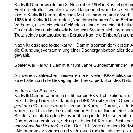
Karlwilli Damm wurde am 8. November 1908 in Kassel geboren.
Freikörperkultur - wohl mit ausschlaggebend war, dass sein 
fasste Karlwilli Damm all seinen Mut zusammen und erwarb 
1925
trat Karlwilli Damm den „Nacktsportscharen“ von
Fedor
Vorhaben, ein geeignetes Gelände zu finden und eine Arbeitsg
Da er mit dem nationalsozialistischem System nicht sympath
Trotz seines pädagogischen Berufes kam die Einberufung und K
Nach Kriegsende folgte Karlwilli Damm spontan dem ersten A
die Gründungsversammlung einer Dachorganisation aller deut
gewählt.
Später war Karlwilli Damm für fünf Jahre Bundesführer der F
Auf seinen zahlreichen Reisen lernte er viele FKK-Publikatio
zu erhalten und die Bewegung der Freikörperkultur, des Natu
Es folgte der Absturz.
Karlwilli Damm sammelte nicht nur die FKK-Publikationen, er p
Geschäftsgebaren des damaligen DFK-Vorsitzenden. Obwohl die
gestempelt)
- und es wurde »eng« für Karlwilli Damm, als fort
waren, nackt zu duschen, auf einem Schulausflug an einer ab
Bei der anschließenden Filmvorführung in der Klasse erfuhr ei
Damm zu unterstützen, schlug sich der DFK auf die Seite de
unerwünschte Person)
erklärt. Der FKK-Verein, in dem Karlwi
»Notbremse« zu ziehen und sich lässt krankheitshalber (→ ei