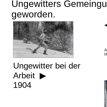
Ungewitters Gemeingut
geworden.
◀
a
S
A
H
Ungewitter bei der
Arbeit ▶
1904