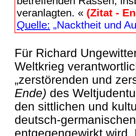
betreffenden Rassen, in
veranlagten. «
(Zitat - E
Quelle:
„Nacktheit und Auf
Für Richard Ungewitter
Weltkrieg verantwortli
„zerstörenden und zer
Ende)
des Weltjudentu
den sittlichen und kult
deutsch-germanischen
entgegengewirkt wird. 