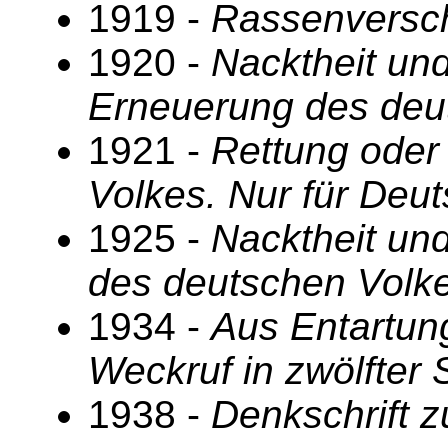
1919 -
Rassenversch
1920 -
Nacktheit und
Erneuerung des deu
1921 -
Rettung oder
Volkes. Nur für Deu
1925 -
Nacktheit un
des deutschen Volk
1934 -
Aus Entartun
Weckruf in zwölfter
1938 -
Denkschrift z