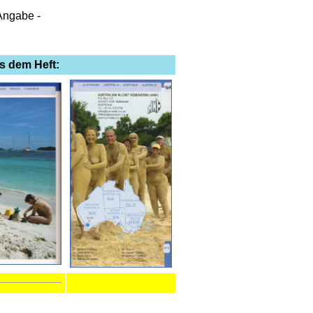
Angabe -
us dem Heft: