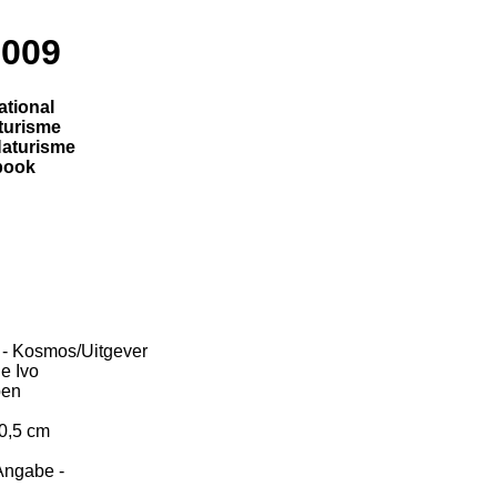
2009
ational
turisme
Naturisme
book
 - Kosmos/Uitgever
e Ivo
pen
20,5 cm
Angabe -