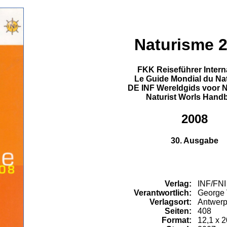
Naturisme 
FKK Reiseführer Intern
Le Guide Mondial du Na
DE INF Wereldgids voor 
Naturist Worls Hand
2008
30. Ausgabe
Verlag:
INF/FNI
Verantwortlich:
George 
Verlagsort:
Antwer
Seiten:
408
Format:
12,1 x 