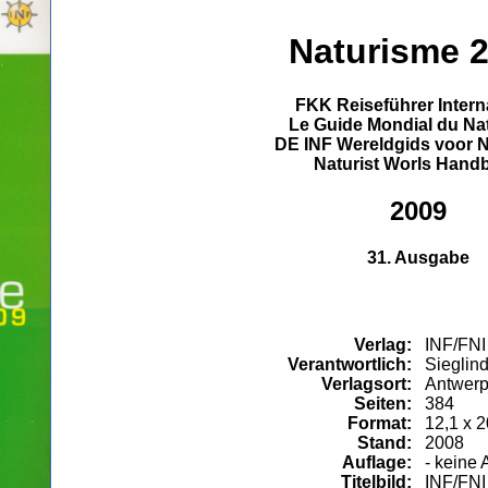
Naturisme 
FKK Reiseführer Intern
Le Guide Mondial du Na
DE INF Wereldgids voor 
Naturist Worls Hand
2009
31. Ausgabe
Verlag:
INF/FNI
Verantwortlich:
Sieglind
Verlagsort:
Antwer
Seiten:
384
Format:
12,1 x 
Stand:
2008
Auflage:
- keine 
Titelbild:
INF/FNI