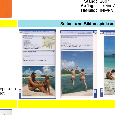
Stand:
2007
Auflage:
- keine 
Titelbild:
INF/FNI
Seiten- und Bildbeispiele a
seperaten
gt.