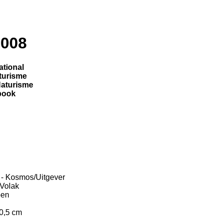
2008
ational
turisme
Naturisme
book
 - Kosmos/Uitgever
Volak
pen
20,5 cm