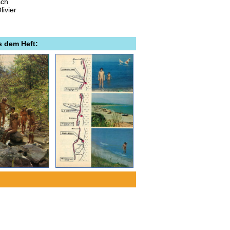
sch
livier
s dem Heft: