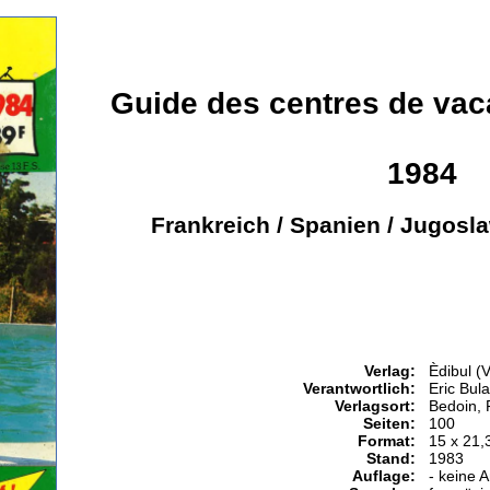
Guide des centres de vac
1984
Frankreich / Spanien / Jugosla
Verlag:
Èdibul (
Verantwortlich:
Eric Bul
Verlagsort:
Bedoin, 
Seiten:
100
Format:
15 x 21,
Stand:
1983
Auflage:
- keine 