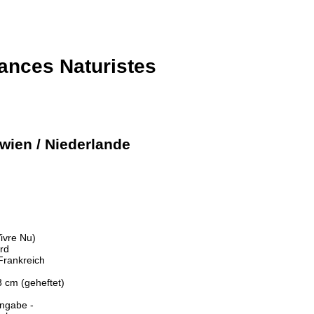
ances Naturistes
wien / Niederlande
Vivre Nu)
ard
Frankreich
3 cm (geheftet)
Angabe -