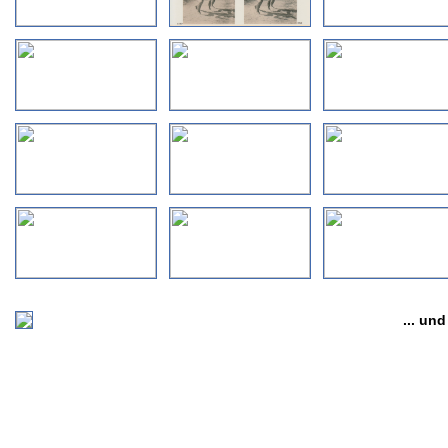
... un