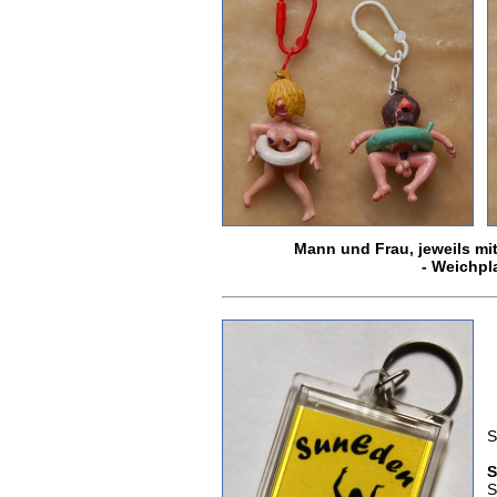
Mann und Frau, jeweils mi
- Weichpla
S
S
S