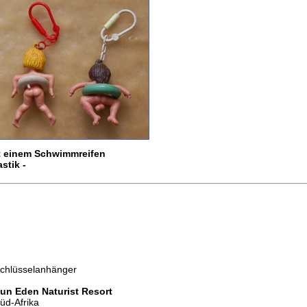
t einem Schwimmreifen
stik -
chlüsselanhänger
un Eden Naturist Resort
üd-Afrika