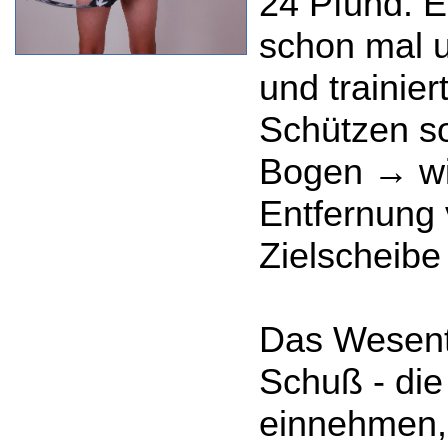
24 Pfund. E
schon mal u
und trainier
Schützen s
Bogen → wie
Entfernung 
Zielscheibe
Das Wesentl
Schuß - die 
einnehmen,