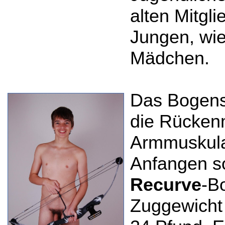
alten Mitgl
Jungen, wie
Mädchen.
Das Bogens
die Rückenm
Armmuskula
Anfangen so
Recurve
-B
Zuggewicht 