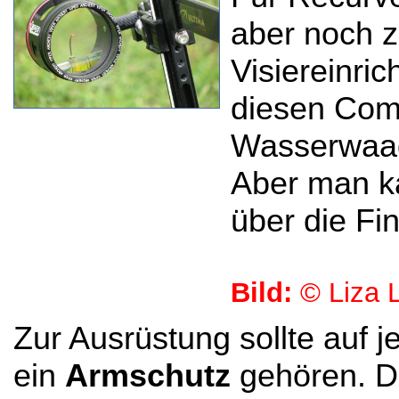
aber noch z
Visiereinri
diesen Comp
Wasserwaage
Aber man ka
über die Fin
Bild:
© Liza L
Zur Ausrüstung sollte auf j
ein
Armschutz
gehören. De