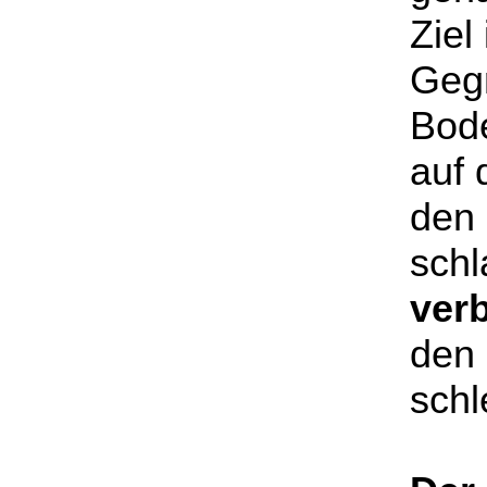
Ziel
Gegn
Bode
auf 
den 
schl
ver
den
schl