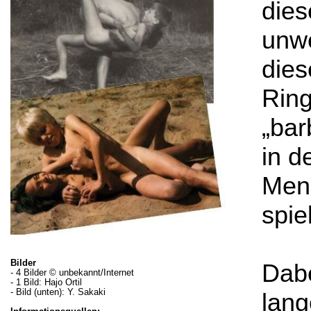
die
unwe
dies
Ring
„bar
in d
Meng
spie
Bilder
Dabe
- 4 Bilder © unbekannt/Internet
- 1 Bild: Hajo Ortil
- Bild (unten): Y. Sakaki
lang