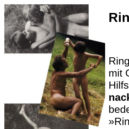
Ri
Ring
mit 
Hilf
nac
bede
»Rin