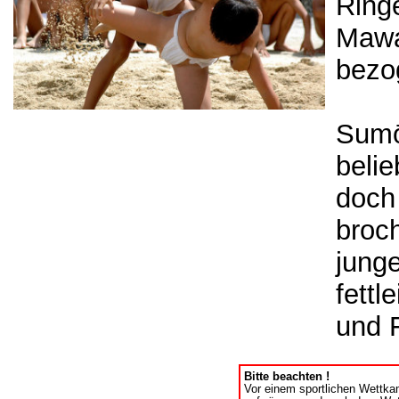
Ring
Mawa
bezo
Sumō-
belie
doch
broc
jung
fettl
und 
Bitte beachten !
Vor einem sportlichen Wettkam