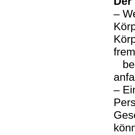
Der
– We
Körp
Körp
frem
berü
anfa
– Ei
Pers
Gesc
kön