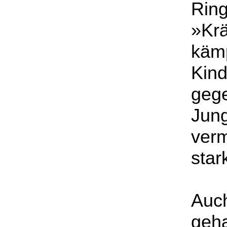
Rin
»Krä
käm
Kin
geg
Jung
verm
star
Auch
geha