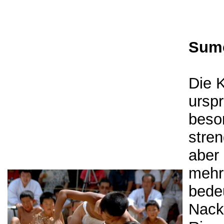
Sum
Die 
urspr
beso
stre
aber
mehr
bedeu
Nack