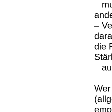
mun
ande
– Ve
dara
die 
Stär
aus
Wer 
(all
empf