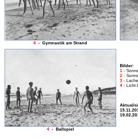
4
- Gymnastik am Strand
Bilder:
1
- Sonni
2
- Sonni
3
- Lach
4
- Licht
Aktualis
15.11.20
19.02.20
4
- Ballspiel