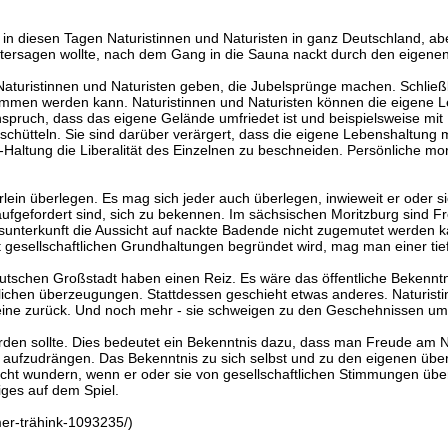
 diesen Tagen Naturistinnen und Naturisten in ganz Deutschland, aber 
ersagen wollte, nach dem Gang in die Sauna nackt durch den eigene
turistinnen und Naturisten geben, die Jubelsprünge machen. Schließli
genommen werden kann. Naturistinnen und Naturisten können die eigene
spruch, dass das eigene Gelände umfriedet ist und beispielsweise mit 
 schütteln. Sie sind darüber verärgert, dass die eigene Lebenshaltung
altung die Liberalität des Einzelnen zu beschneiden. Persönliche mo
ein überlegen. Es mag sich jeder auch überlegen, inwieweit er oder si
aufgefordert sind, sich zu bekennen. Im sächsischen Moritzburg sind F
tsunterkunft die Aussicht auf nackte Badende nicht zugemutet werden k
t gesellschaftlichen Grundhaltungen begründet wird, mag man einer ti
utschen Großstadt haben einen Reiz. Es wäre das öffentliche Bekenntn
ichen überzeugungen. Stattdessen geschieht etwas anderes. Naturistinn
ereine zurück. Und noch mehr - sie schweigen zu den Geschehnissen um
werden sollte. Dies bedeutet ein Bekenntnis dazu, dass man Freude am 
ur aufzudrängen. Das Bekenntnis zu sich selbst und zu den eigenen übe
nicht wundern, wenn er oder sie von gesellschaftlichen Stimmungen übe
niges auf dem Spiel.
er-trähink-1093235/)