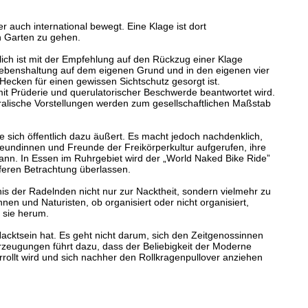
auch international bewegt. Eine Klage ist dort
n Garten zu gehen.
ch ist mit der Empfehlung auf den Rückzug einer Klage
 Lebenshaltung auf dem eigenen Grund und in den eigenen vier
Hecken für einen gewissen Sichtschutz gesorgt ist.
 mit Prüderie und querulatorischer Beschwerde beantwortet wird.
ralische Vorstellungen werden zum gesellschaftlichen Maßstab
e sich öffentlich dazu äußert. Es macht jedoch nachdenklich,
reundinnen und Freunde der Freikörperkultur aufgerufen, ihre
ann. In Essen im Ruhrgebiet wird der „World Naked Bike Ride”
eferen Betrachtung überlassen.
is der Radelnden nicht nur zur Nacktheit, sondern vielmehr zu
en und Naturisten, ob organisiert oder nicht organisiert,
 sie herum.
Nacktsein hat. Es geht nicht darum, sich den Zeitgenossinnen
rzeugungen führt dazu, dass der Beliebigkeit der Moderne
rrollt wird und sich nachher den Rollkragenpullover anziehen