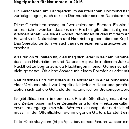
Nagelproben für Naturisten in 2016
Ein Geschehen am Landgericht im westfälischen Dortmund hat in
zurückgezogen, nach der ein Dortmunder seinem Nachbarn unt
Diese Geschehen bewegt auf verschiedenen Ebenen. Es wird Na
unterstrichen worden, dass es eine Freiheit gibt, die nicht 
Wänden leben, wie sie es wollen.Verbunden ist dies mit dem An
Es wird viele Naturistinnen und Naturisten geben, die den Kopf
Das Spießbürgertum versucht aus der eigenen Gartenzwergen-H
erhoben.
Was davon zu halten ist, dies mag sich jeder in seinem Kämmerl
dass sich Naturistinnen und Naturisten gerade in diesem Jahr 
Nacktheit zu begrenzen, da Flüchtlingen in einer Gemeinschaf
nicht gestattet. Ob diese Absage mit einem Formfehler oder mi
Naturistinnen und Naturisten auf Fährrädern in einer bundesde
einer Verbundenheit zur Ursprünglichkeit der Natur und persönl
ziehen sich auf die Gelände der naturistischen Breitensportv
Es gibt Situationen, in denen das Private öffentlich gemacht 
und Zeitgenossen mit der Begeisterung für die Freikörperkult
etwas entgegengesetzt wird. Wer es nicht wagt, der darf sich 
muss - in der Öffentlichkeit wie im eigenen Garten. Es steht ei
Foto: © pixabay.com (https://pixabay.com/de/sauna-wasser-eim