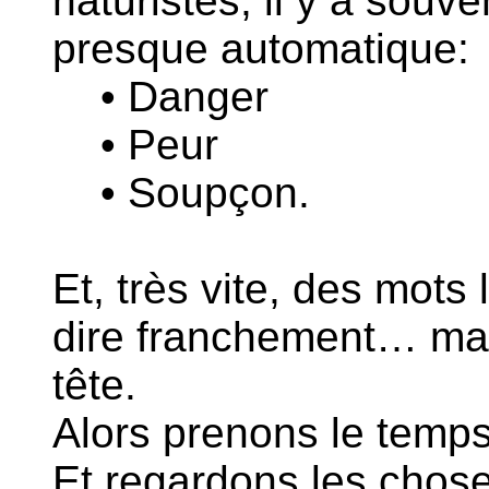
naturistes, il y a souv
presque automatique:
• Danger
• Peur
• Soupçon.
Et, très vite, des mot
dire franchement… mai
tête.
Alors prenons le temps
Et regardons les choses