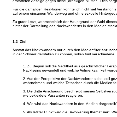
erstatteten Anzeige gegen diese „dreckigen Blüttler”. Dies sorg
Für die damaligen Reaktionen konnte ich nicht viel Verständnis 
auf einem einsamen Wanderweg und ohne sexuelle Hintergedanken
Zu guter Letzt, wahrscheinlich der Hauptgrund der Wahl dies
hinter der Darstellung des Nacktwanderns in den Medien steck
1.2 Ziel
Anstatt das Nacktwandern nur durch den Medienfilter anzusch
in der Schweiz darstellen zu können, sollen fünf verschiedene B
1. Zu Beginn soll die Nacktheit aus geschichtlicher Per
Nacktseins gewandelt und welche Aufmerksamkeit wurde 
2. Aus der Perspektive der Nacktwanderer selbst soll ge
wahrnehmen und welche Tatsachen durch die Medien fals
3. Die dritte Anschauung beschreibt meinen Selbstvers
wie bekleidete Passanten reagieren.
4. Wie wird das Nacktwandern in den Medien dargestellt
5. Als letzter Punkt wird die Bevölkerung thematisiert: 