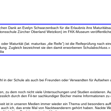
ichen Dank an Evelyn Schwarzenbach für die Erlaubnis ihre Maturitätsa
tonsschule Zürcher Oberland Wetzikon) im FKK-Museum veröffentliche
oder Maturität (lat. maturitas „die Reife”) ist die Reifeprüfung nach ei
dung. Zugleich bezeichnet sie den damit erworbenen Schulabschluss.«
dia
hl in der Schule als auch bei Freunden oder Verwandten für Aufsehen 
, zu dem noch nicht viele Untersuchungen und Studien existieren. Auf 
esslich durch den Fil-ter sachkundiger Bücher meine Informationen zu 
lichkeit ist in unseren Medien immer wieder ein Thema und besonders auff
r auch ich, das erste Mal von Nacktwanderern gehört haben. Nackte 