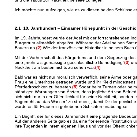
und die Tabus zur Nacktheit beiseite zu legen.
Ich möchte nun aufzeigen, wie es zu diesen beiden Schlüssele
2.1 19. Jahrhundert – Einsamer Höhepunkt in der Geschich
Im 19. Jahrhundert wurde der Adel mit der fortschreitenden I
Bürgertum allmählich abgelöst. Während der Adel seinen Stat
Bauern ab.
(2)
Wie der französische Historiker in seinem Buch 
Mit der Vorherrschaft des Bürgertums und dem Siegeszug des Ka
eine „mehr als gemässigte geschlechtliche Befriedigung”
(3)
unv
Nacktheit am besten nichts zu sehen war.
(4)
Bald war es nicht nur moralisch verwerflich, seine Arme oder 
Frau eine Unterhose getragen wurde und ihr Kleid mindestens ü
Pferdedroschken zu betreten.
(5)
Sogar beim Turnen oder beim Ei
ständigen Warnungen von Ärzten, dass jegliche Art von Befried
sich nicht nur in der Öffentlichkeit für seine Nacktheit, sond
Sägemehl auf das Wasser” zu streuen, „damit Dir der peinliche
wurde es für Frauen in gehobenen Schichten unabdingbar.
Ein Begriff, der für dieses Jahrhundert eine prägende Bedeutun
Auf der anderen Seite gab es da eine florierende Prostitution 
ihre Tugenden in ihrem eigenen Haus und vor der Öffentlichke