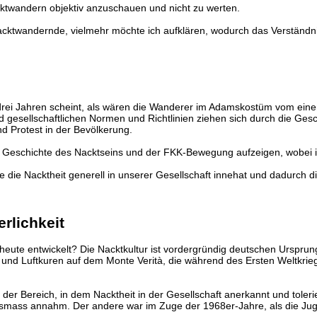
twandern objektiv anzuschauen und nicht zu werten.
Nacktwandernde, vielmehr möchte ich aufklären, wodurch das Verständn
drei Jahren scheint, als wären die Wanderer im Adamskostüm vom einen
d gesellschaftlichen Normen und Richtlinien ziehen sich durch die Gesc
nd Protest in der Bevölkerung.
er Geschichte des Nacktseins und der FKK-Bewegung aufzeigen, wobei i
lle die Nacktheit generell in unserer Gesellschaft innehat und dadurch
rlichkeit
s heute entwickelt? Die Nacktkultur ist vordergründig deutschen Urspru
- und Luftkuren auf dem Monte Verità, die während des Ersten Weltkrie
er Bereich, in dem Nacktheit in der Gesellschaft anerkannt und tolerie
Ausmass annahm. Der andere war im Zuge der 1968er-Jahre, als die Ju