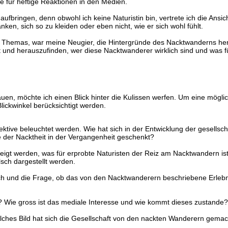
te für heftige Reaktionen in den Medien.
aufbringen, denn obwohl ich keine Naturistin bin, vertrete ich die Ans
, sich so zu kleiden oder eben nicht, wie er sich wohl fühlt.
es Themas, war meine Neugier, die Hintergründe des Nacktwanderns he
t und herauszufinden, wer diese Nacktwanderer wirklich sind und was f
auen, möchte ich einen Blick hinter die Kulissen werfen. Um eine mö
lickwinkel berücksichtigt werden.
spektive beleuchtet werden. Wie hat sich in der Entwicklung der gesell
der Nacktheit in der Vergangenheit geschenkt?
zeigt werden, was für erprobte Naturisten der Reiz am Nacktwandern is
ch dargestellt werden.
uch und die Frage, ob das von den Nacktwanderern beschriebene Erle
? Wie gross ist das mediale Interesse und wie kommt dieses zustande?
Welches Bild hat sich die Gesellschaft von den nackten Wanderern gemac