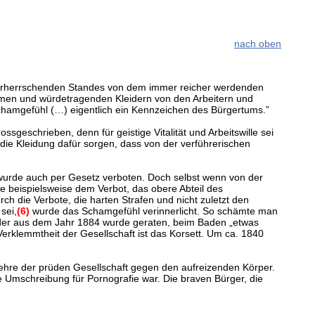
nach oben
s vorherrschenden Standes von dem immer reicher werdenden
hmen und würdetragenden Kleidern von den Arbeitern und
Schamgefühl (…) eigentlich ein Kennzeichen des Bürgertums.”
eschrieben, denn für geistige Vitalität und Arbeitswille sei
die Kleidung dafür sorgen, dass von der verführerischen
s wurde auch per Gesetz verboten. Doch selbst wenn von der
e beispielsweise dem Verbot, das obere Abteil des
ch die Verbote, die harten Strafen und nicht zuletzt den
sei,
(6)
wurde das Schamgefühl verinnerlicht. So schämte man
er aus dem Jahr 1884 wurde geraten, beim Baden „etwas
erklemmtheit der Gesellschaft ist das Korsett. Um ca. 1840
nlehre der prüden Gesellschaft gegen den aufreizenden Körper.
ne Umschreibung für Pornografie war. Die braven Bürger, die