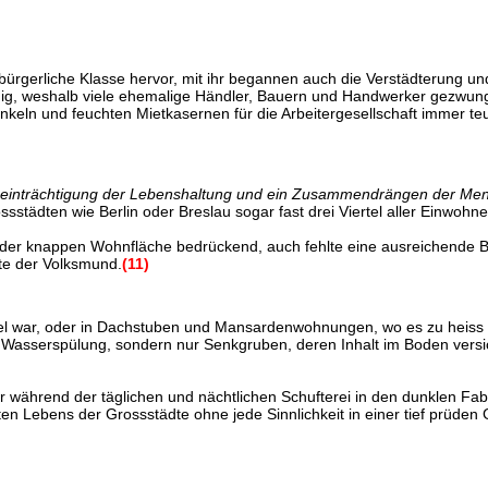
e bürgerliche Klasse hervor, mit ihr begannen auch die Verstädterung 
hig, weshalb viele ehemalige Händler, Bauern und Handwerker gezwung
eln und feuchten Mietkasernen für die Arbeitergesellschaft immer teu
Beeinträchtigung der Lebenshaltung und ein Zusammendrängen der Men
rossstädten wie Berlin oder Breslau sogar fast drei Viertel aller Einw
 der knappen Wohnfläche bedrückend, auch fehlte eine ausreichende B
te der Volksmund.
(11)
l war, oder in Dachstuben und Mansardenwohnungen, wo es zu heiss war
 Wasserspülung, sondern nur Senkgruben, deren Inhalt im Boden versi
 während der täglichen und nächtlichen Schufterei in den dunklen Fabr
n Lebens der Grossstädte ohne jede Sinnlichkeit in einer tief prüden G