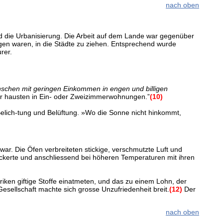
nach oben
und die Urbanisierung. Die Arbeit auf dem Lande war gegenüber
en waren, in die Städte zu ziehen. Entsprechend wurde
rer.
schen mit geringen Einkommen in engen und billigen
ohner hausten in Ein- oder Zweizimmerwohnungen.”
(10)
elich-tung und Belüftung. »Wo die Sonne nicht hinkommt,
. Die Öfen verbreiteten stickige, verschmutzte Luft und
ckerte und anschliessend bei höheren Temperaturen mit ihren
iken giftige Stoffe einatmeten, und das zu einem Lohn, der
esellschaft machte sich grosse Unzufriedenheit breit.
(12)
Der
nach oben