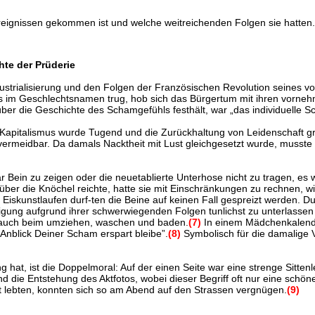
reignissen gekommen ist und welche weitreichenden Folgen sie hatten.
te der Prüderie
ndustrialisierung und den Folgen der Französischen Revolution seine
us im Geschlechtsnamen trug, hob sich das Bürgertum mit ihren vorne
über die Geschichte des Schamgefühls festhält, war „das individuelle 
pitalismus wurde Tugend und die Zurückhaltung von Leidenschaft grossg
ermeidbar. Da damals Nacktheit mit Lust gleichgesetzt wurde, musste 
gar Bein zu zeigen oder die neuetablierte Unterhose nicht zu tragen, e
ber die Knöchel reichte, hatte sie mit Einschränkungen zu rechnen, wi
skunstlaufen durf-ten die Beine auf keinen Fall gespreizt werden. Dur
igung aufgrund ihrer schwerwiegenden Folgen tunlichst zu unterlassen 
ern auch beim umziehen, waschen und baden.
(7)
In einem Mädchenkalend
 Anblick Deiner Scham erspart bleibe”.
(8)
Symbolisch für die damalige V
g hat, ist die Doppelmoral: Auf der einen Seite war eine strenge Sitte
und die Entstehung des Aktfotos, wobei dieser Begriff oft nur eine schö
it lebten, konnten sich so am Abend auf den Strassen vergnügen.
(9)