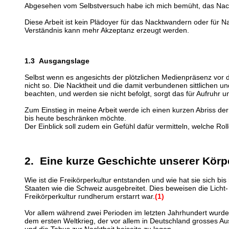
Abgesehen vom Selbstversuch habe ich mich bemüht, das Nack
Diese Arbeit ist kein Plädoyer für das Nacktwandern oder für 
Verständnis kann mehr Akzeptanz erzeugt werden.
1.3 Ausgangslage
Selbst wenn es angesichts der plötzlichen Medienpräsenz vor 
nicht so. Die Nacktheit und die damit verbundenen sittlichen un
beachten, und werden sie nicht befolgt, sorgt das für Aufruhr u
Zum Einstieg in meine Arbeit werde ich einen kurzen Abriss d
bis heute beschränken möchte.
Der Einblick soll zudem ein Gefühl dafür vermitteln, welche Ro
2. Eine kurze Geschichte unserer Körpe
Wie ist die Freikörperkultur entstanden und wie hat sie sich bi
Staaten wie die Schweiz ausgebreitet. Dies beweisen die Licht
Freikörperkultur rundherum erstarrt war.
(1)
Vor allem während zwei Perioden im letzten Jahrhundert wurde d
dem ersten Weltkrieg, der vor allem in Deutschland grosses 