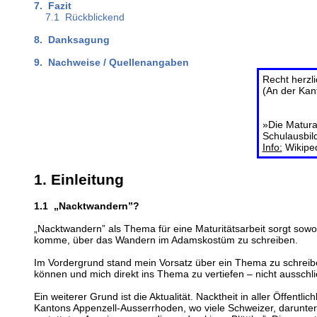
7. Fazit
7.1 Rückblickend
8. Danksagung
9. Nachweise / Quellenangaben
Recht herzl
(An der Kan
»Die Matura 
Schulausbil
Info:
Wikipe
1. Einleitung
1.1 „Nacktwandern”?
„Nacktwandern” als Thema für eine Maturitätsarbeit sorgt sowo
komme, über das Wandern im Adamskostüm zu schreiben.
Im Vordergrund stand mein Vorsatz über ein Thema zu schreiben
können und mich direkt ins Thema zu vertiefen – nicht ausschli
Ein weiterer Grund ist die Aktualität. Nacktheit in aller Öffent
Kantons Appenzell-Ausserrhoden, wo viele Schweizer, darunte