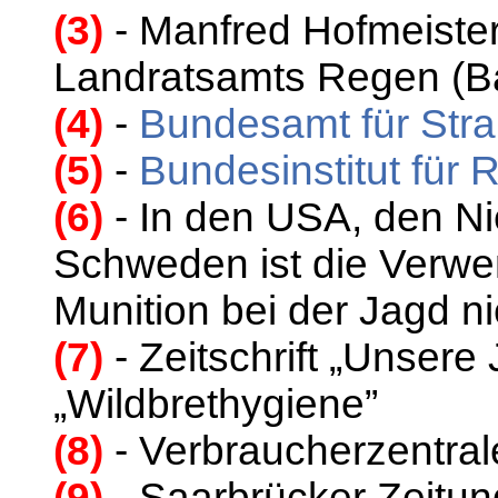
(3)
- Manfred Hofmeister
Landratsamts Regen (B
(4)
-
Bundesamt für Stra
(5)
-
Bundesinstitut für 
(6)
- In den USA, den N
Schweden ist die Verwen
Munition bei der Jagd ni
(7)
- Zeitschrift „Unsere
„Wildbrethygiene”
(8)
- Verbraucherzentra
(9)
- Saarbrücker Zeitu