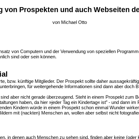
ng von Prospekten und auch Webseiten der 
von Michael Otto
er Einsatz von Computern und der Verwendung von speziellen Programme
nlich sind oder sein können.
ial
rte, bzw. künftige Mitglieder. Der Prospekt sollte daher aussagekräfti
unterbringen, für weitergehende Informationen sind dann aber doch Bi
ind aber nicht gerade überzeugend. Steht in einem Prospekt zum Be
ltungen haben, da hier »jeder Tag ein Kindertag« ist” - und dann im P
lenden Kindern würde in einem Prospekt schon einmal Wunder wirken,
dern mit (nackten) Menschen an, wollen aber selbst nicht fotografiert
n, in denen auch Menschen zu sehen sind, finden aber keine (oder 