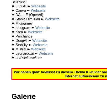
Beispiele:
✱ Flux AI ➽
Webseite
✱ Canva ➽
Webseite
✱ DALL-E (OpenAI)
✱ Stable Diffusion ➽
Webseite
✱ Midjourney
✱ Ideogram ➽
Webseite
✱ Krea ➽
Webseite
✱ Perchance
✱ DeepAI ➽
Webseite
✱ Stability ➽
Webseite
✱ Mistral ➽
Webseite
✱ Leonardo.ai ➽
Webseite
✱
und viele weitere
Wir haben ganz bewusst zu diesem Thema KI-Bilder hau
Internet aufmerksam zu m
Galerie