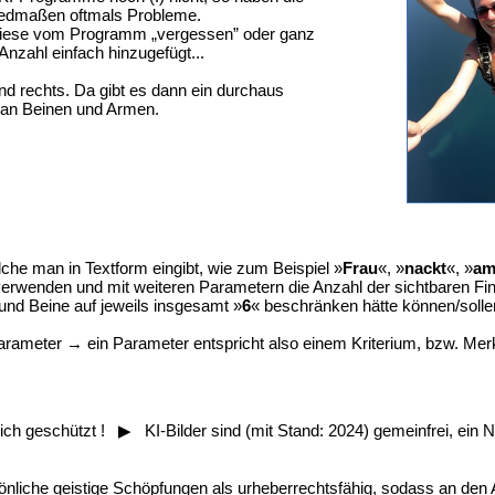
edmaßen oftmals Probleme.
iese vom Programm „vergessen” oder ganz
Anzahl einfach hinzugefügt...
 und rechts. Da gibt es dann ein durchaus
” an Beinen und Armen.
che man in Textform eingibt, wie zum Beispiel »
Frau
«, »
nackt
«, »
a
verwenden und mit weiteren Parametern die Anzahl der sichtbaren Fin
und Beine auf jeweils insgesamt »
6
« beschränken hätte können/solle
Parameter → ein Parameter entspricht also einem Kriterium, bzw. Mer
tlich geschützt ! ▶ KI-Bilder sind (mit Stand: 2024) gemeinfrei, ein 
sönliche geistige Schöpfungen als urheberrechtsfähig, sodass an den