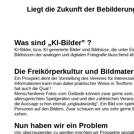
Liegt die Zukunft der Bebilderu
Was sind „KI-Bilder” ?
KI-Bilder, bzw. KI-generierte Bilder sind Bildnisse, die unt
Bildnissen der analogen und digitalen Fotografie täuschend äh
Die Freikörperkultur und Bildmater
Ein Prospekt dient der Vorstellung des Vereines für Interessie
Informationen kann man dabei praktischer Weise in Textform 
hat auch die Qual !
Menschenleere Fotos vom Gelände können zwar gerne sein, s
altersgerechten Spielgeräten und und den zahlreichen Veransta
die Aussage schon einmal „unglaubwürdig”. Ein Bild von spie
Personen auf den Bildern. Zwar schauen wir uns sehr gerne Bil
sehen.
Nun haben wir ein Problem
Um überzeugender zu werden möchten wir Prospekte gestalte