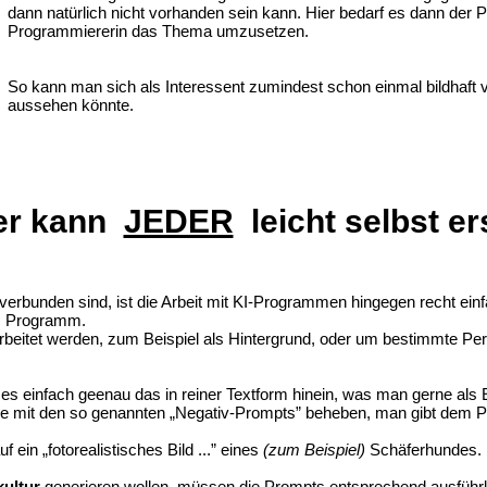
dann natürlich nicht vorhanden sein kann. Hier bedarf es dann der
Programmiererin das Thema umzusetzen.
So kann man sich als Interessent zumindest schon einmal bildhaft v
aussehen könnte.
der kann
JEDER
leicht selbst ers
bunden sind, ist die Arbeit mit KI-Programmen hingegen recht einfac
as Programm.
rbeitet werden, zum Beispiel als Hintergrund, oder um bestimmte Perso
einfach geenau das in reiner Textform hinein, was man gerne als Er
ese mit den so genannten „Negativ-Prompts” beheben, man gibt dem P
ein „fotorealistisches Bild ...” eines
(zum Beispiel)
Schäferhundes.
kultur
generieren wollen, müssen die Prompts entsprechend ausführlic