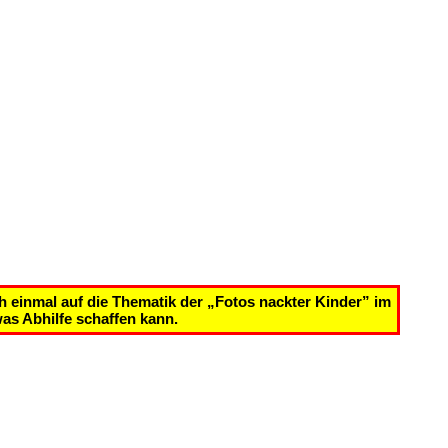
einmal auf die Thematik der „Fotos nackter Kinder” im
as Abhilfe schaffen kann.