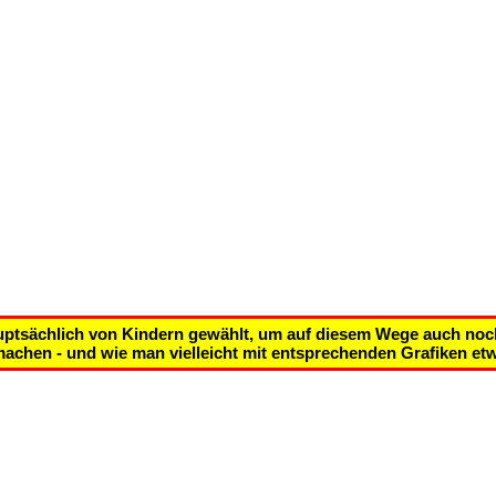
ptsächlich von Kindern gewählt, um auf diesem Wege auch noch 
achen - und wie man vielleicht mit entsprechenden Grafiken etw