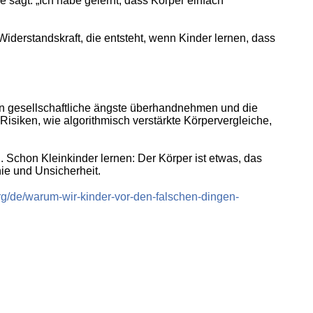
e sagt: „Ich habe gelernt, dass Körper einfach
Widerstandskraft, die entsteht, wenn Kinder lernen, dass
enn gesellschaftliche ängste überhandnehmen und die
Risiken, wie algorithmisch verstärkte Körpervergleiche,
 Schon Kleinkinder lernen: Der Körper ist etwas, das
ie und Unsicherheit.
i.org/de/warum-wir-kinder-vor-den-falschen-dingen-