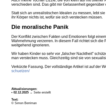
Auch meine Tochter Lizzie, die von klein auf mit offener 
verschieden sind. Das gibt mir Gelassenheit gegenüber 
Statt sich an unrealistischen Idealen zu messen, lebt si
ihr Körper nichts ist, wofür sie sich verstecken müssen.
Die moralische Panik
Der Konflikt zwischen Fakten und Emotionen folgt einem
Wahrnehmung verzerren. In diesem Fall richtet sich die 
weitgehend ignorieren.
Wir haben Kinder so sehr vor „falscher Nacktheit” schü
man verstecken muss. Gleichzeitig sind sie von sexuali
Verkürzte Fassung. Der vollständige Artikel ist auf der 
schuetzen/
Aktualisierungen:
•
02.12.2025
→ Seite erstellt
Text:
© Simon Berriman