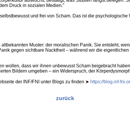
Körperkultur aufwuchs, bestätigt, was Studien längst belegen. Si
dem Druck in sozialen Medien.”
e selbstbewusst und frei von Scham. Das ist die psychologische 
 altbekannten Muster: der moralischen Panik. Sie entsteht, w
Panik gegen sichtbare Nacktheit – während wir die eigentlichen 
tzen wollen, dass wir ihnen unbewusst Scham beigebracht haben.
sierten Bildern umgeben – ein Widerspruch, der Körperdysmorph
Webseite der INF/FNI unter Blogs zu finden ➤
https://blog.inf-fn
zurück