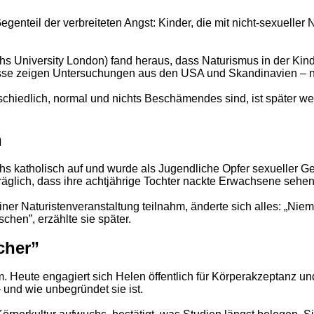
enteil der verbreiteten Angst: Kinder, die mit nicht-sexueller
hs University London) fand heraus, dass Naturismus in der Kin
isse zeigen Untersuchungen aus den USA und Skandinavien – n
rschiedlich, normal und nichts Beschämendes sind, ist später wen
n
hs katholisch auf und wurde als Jugendliche Opfer sexueller Ge
räglich, dass ihre achtjährige Tochter nackte Erwachsene sehen
ner Naturistenveranstaltung teilnahm, änderte sich alles: „Nie
hen”, erzählte sie später.
cher”
m. Heute engagiert sich Helen öffentlich für Körperakzeptanz 
 – und wie unbegründet sie ist.