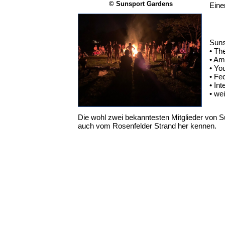
© Sunsport Gardens
Eine
Suns
• Th
• Am
• Yo
• Fe
• In
• we
Die wohl zwei bekanntesten Mitglieder von 
auch vom Rosenfelder Strand her kennen.