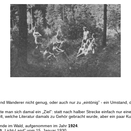
nd Wanderer nicht genug, oder auch nur zu „eintönig” - ein Umstand, d
e man sich damal ein „Ziel”: statt nach halber Strecke einfach nur e
lt, welche Literatur damals zu Gehör gebracht wurde, aber ein paar K
unde im Wald, aufgenommen im Jahr
1924
.
ft „Licht-Land” vom 15. Januar 1930.