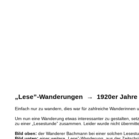
„Lese”-Wanderungen → 1920er Jahre
Einfach nur zu wandern, dies war für zahlreiche Wanderinnen u
Um nun eine Wanderung etwas interessanter zu gestalten, setzt
zu einer „Lesestunde” zusammen. Leider wurde nicht übermitte
Bild oben:
der Wanderer Bachmann bei einer solchen Lesest
Bild unten:
einer weitere „Lese”-Wanderung, aus der Zeitschri