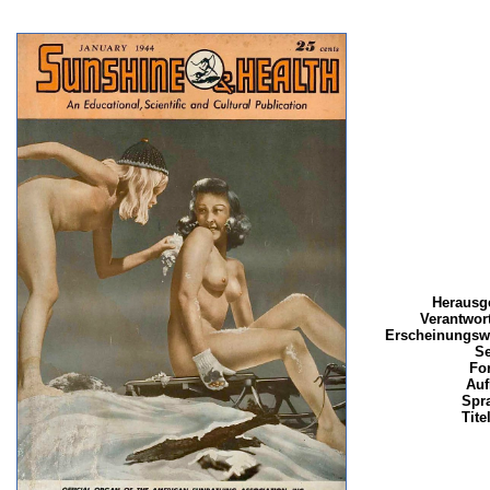
Herausg
Verantwort
Erscheinungsw
Se
Fo
Auf
Spr
Tite