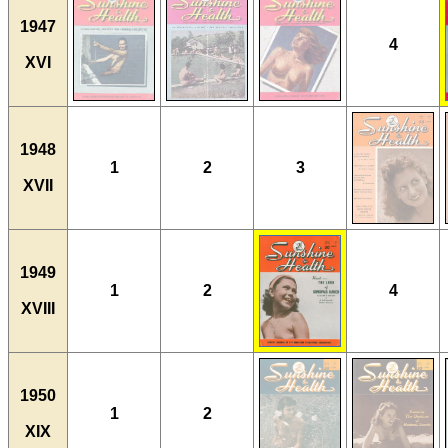
1947
4
XVI
1948
1
2
3
XVII
1949
1
2
4
XVIII
1950
1
2
XIX