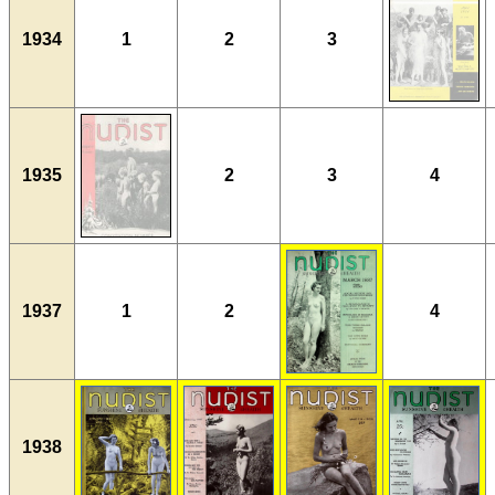
1934
1
2
3
1935
2
3
4
1937
1
2
4
1938