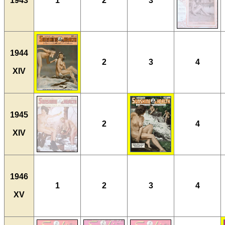
1943
1
2
3
1944
2
3
4
XIV
1945
2
4
XIV
1946
1
2
3
4
XV