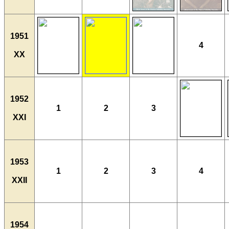
1951
4
XX
1952
1
2
3
XXI
1953
1
2
3
4
XXII
1954