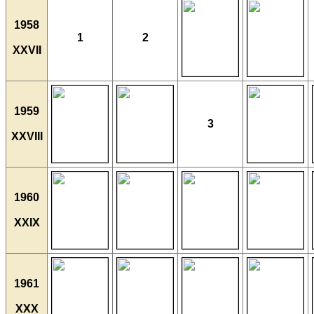
1958
1
2
XXVII
1959
3
XXVIII
1960
XXIX
1961
XXX