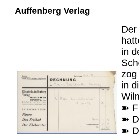
Auffenberg Verlag
De
hatt
in d
Sch
zog
in d
Wilm
➽ F
➽ D
➽ D