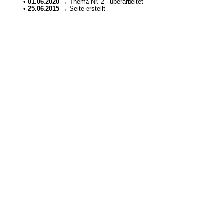
•
01.06.2020
→ Thema Nr. 2 - überarbeitet
•
25.06.2015
→ Seite erstellt