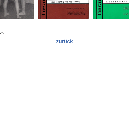
ur.
zurück