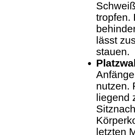
Schweiß
tropfen.
behinde
lässt zu
stauen.
Platzwa
Anfänger
nutzen. 
liegend 
Sitznach
Körperko
letzten