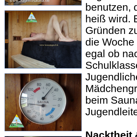
benutzen, 
heiß wird. 
Gründen zu
die Woche 
egal ob nac
Schulklass
Jugendlich
Mädchengru
beim Sauna
Jugendleit
Nacktheit 