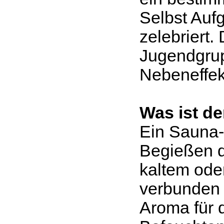
Selbst Au
zelebriert.
Jugendgrup
Nebeneffek
Was ist d
Ein Sauna-
Begießen d
kaltem ode
verbunden 
Aroma für d