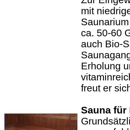
mit niedri
Saunarium 
ca. 50-60 
auch Bio-
Saunagang 
Erholung u
vitaminrei
freut er si
Sauna für
Grundsätzl