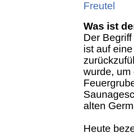
Freutel
Was ist d
Der Begrif
ist auf ei
zurückzufüh
wurde, um 
Feuergrube
Saunagesch
alten Germ
Heute beze