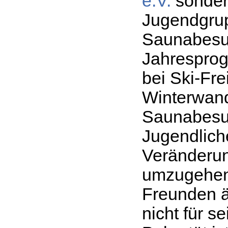
e.V.
sonder
Jugendgru
Saunabesu
Jahresprog
bei Ski-Fr
Winterwand
Saunabesuc
Jugendlich
Veränderu
umzugehen,
Freunden ä
nicht für 