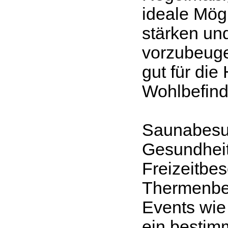
ideale Mög
stärken und
vorzubeuge
gut für die
Wohlbefind
Saunabesuc
Gesundheit
Freizeitbe
Thermenbet
Events wie
ein bestim