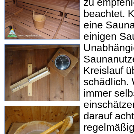
zu empfehl
beachtet. K
eine Sauna
einigen Sa
Unabhängig
Saunanutze
Kreislauf 
schädlich. 
immer selbs
einschätze
darauf ach
regelmäßig