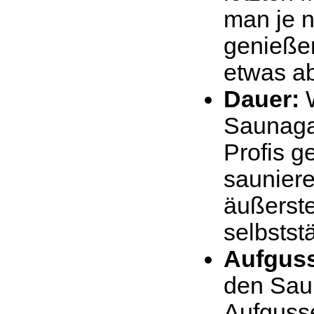
man je n
genieße
etwas a
Dauer:
W
Saunagan
Profis g
sauniere
äußerst
selbsts
Aufgus
den Sau
Aufgusse