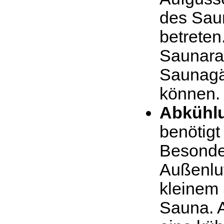
des Saun
betreten
Saunara
Saunagä
können.
Abkühl
benötigt
Besonder
Außenluf
kleinem
Sauna. A