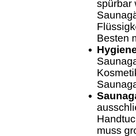
spürbar
Saunagä
Flüssigk
Besten m
Hygiene
Saunagan
Kosmeti
Saunaga
Saunag
ausschli
Handtuc
muss gr