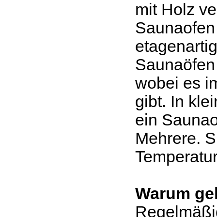
mit Holz v
Saunaofen 
etagenartig
Saunaöfen 
wobei es i
gibt. In kl
ein Saunao
Mehrere. Si
Temperatur
Warum geh
Regelmäßi