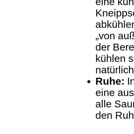
eine küh
Kneipps
abkühlen
„von auß
der Bere
kühlen s
natürlic
Ruhe:
In
eine au
alle Sa
den Ruhe