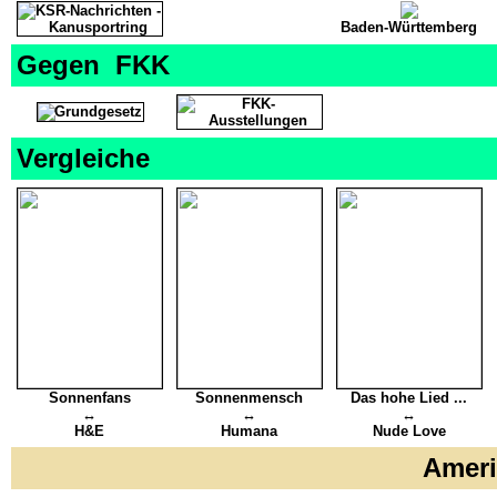
Baden-Württemberg
Gegen FKK
Vergleiche
Sonnenfans
Sonnenmensch
Das hohe Lied ...
↔
↔
↔
H&E
Humana
Nude Love
Amer