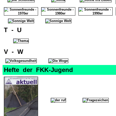
T - U
V - W
Hefte der FKK-Jugend