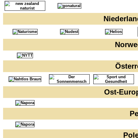
Niederla
Norwe
Öster
Ost-Euro
P
Pol