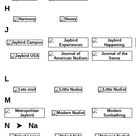
H
J
L
M
N ➤ Na