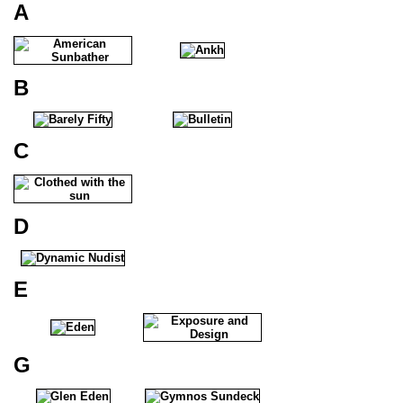
A
B
C
D
E
G