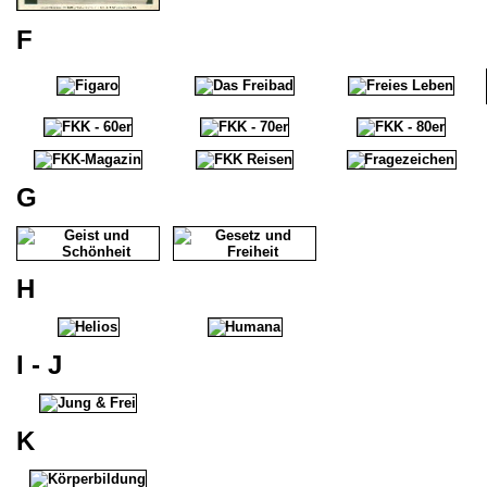
F
G
H
I - J
K