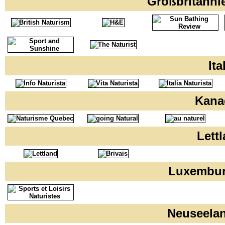
Großbritann
It
Kana
Lett
Luxembu
Neuseela