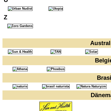
Z
Austra
Belg
Bras
Dänem