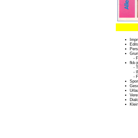
Impr
Edit
Pers
Grun
- F
fkk-
- Ti
- IN
- Fe
Spor
Gesu
Urla
Vere
Dial
Klei