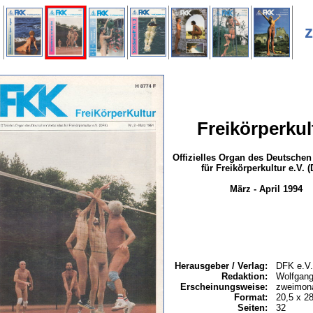
4
z
Freikörperkul
Offizielles Organ des Deutsche
für Freikörperkultur e.V. 
März - April 1994
Herausgeber / Verlag:
DFK e.V.
Redaktion:
Wolfgang
Erscheinungsweise:
zweimona
Format:
20,5 x 2
Seiten:
32