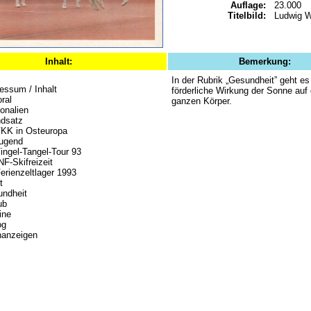
Auflage:
23.000
Titelbild:
Ludwig 
Inhalt:
Bemerkung:
In der Rubrik „Gesundheit” geht es
essum / Inhalt
förderliche Wirkung der Sonne auf
oral
ganzen Körper.
onalien
dsatz
KK in Osteuropa
jugend
ngel-Tangel-Tour 93
F-Skifreizeit
rienzeltlager 1993
t
ndheit
ub
ine
og
nanzeigen