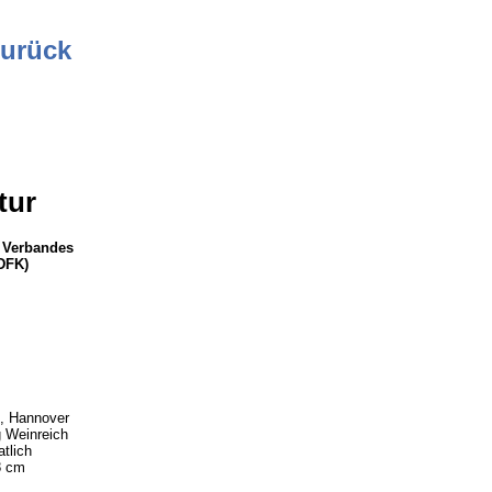
urück
tur
n Verbandes
(DFK)
, Hannover
 Weinreich
tlich
8 cm